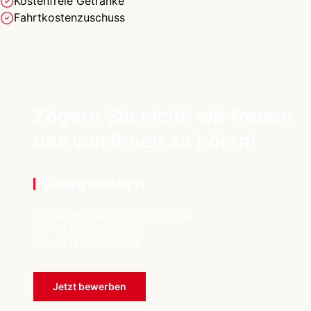
Kostenfreie Getränke
Fahrtkostenzuschuss
Zögern Sie nicht, wir freuen
uns von Ihnen zu hören!
Georg Rudolph
rudolph@autania-services.de
+49 (371) 8154750
+49 (371) 8154799
Jetzt bewerben