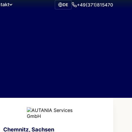
takt
+49(371)815470
DE
Chemnitz, Sachsen