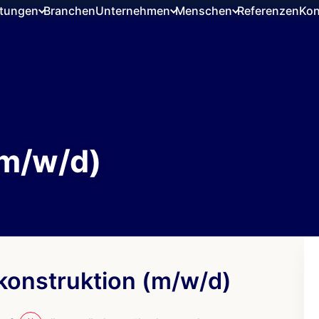
stungen
Branchen
Unternehmen
Menschen
Referenzen
Kon
(m/w/d)
okonstruktion (m/w/d)