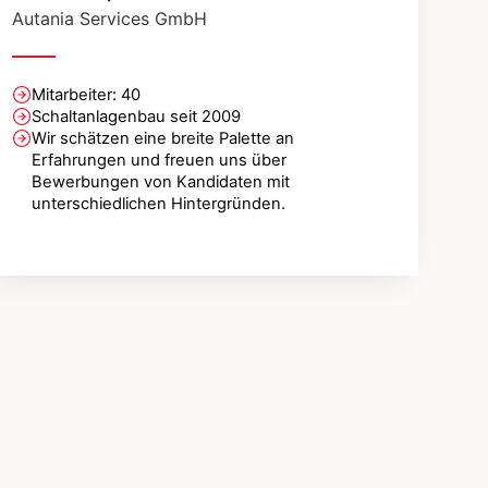
Autania Services GmbH
Mitarbeiter: 40
Schaltanlagenbau seit 2009
Wir schätzen eine breite Palette an
Erfahrungen und freuen uns über
Bewerbungen von Kandidaten mit
unterschiedlichen Hintergründen.
Zum Anzeigen der Karte muss eine
Verbindung zu Google Maps aufgebaut
werden. Dabei werden personenbezogene
Daten (u.a. IP-Adresse) an Google
übertragen.
KARTE LADEN
Mit Klick akzeptieren Sie die Cookie-Einstellungen.